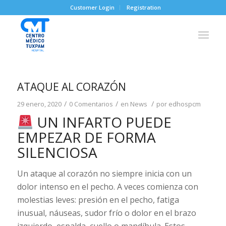
Customer Login
Registration
ATAQUE AL CORAZÓN
/
/
/
29 enero, 2020
0 Comentarios
en
News
por
edhospcm
UN INFARTO PUEDE
EMPEZAR DE FORMA
SILENCIOSA
Un ataque al corazón no siempre inicia con un
dolor intenso en el pecho. A veces comienza con
molestias leves: presión en el pecho, fatiga
inusual, náuseas, sudor frío o dolor en el brazo
izquierdo, espalda, cuello o mandíbula. Estos