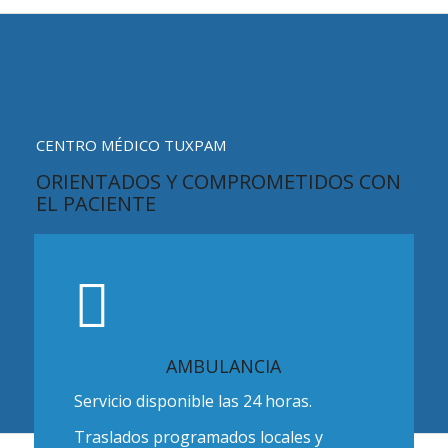
CENTRO MÉDICO TUXPAM
ORIENTADOS Y COMPROMETIDOS CON
EL PACIENTE
Tecnología, profesionalismo son características
de todos nuestros servicios, así como cálidez y
calidad humana para brindarle satisfacción total.
AMBULANCIA
Servicio disponible las 24 horas.
Traslados programados locales y