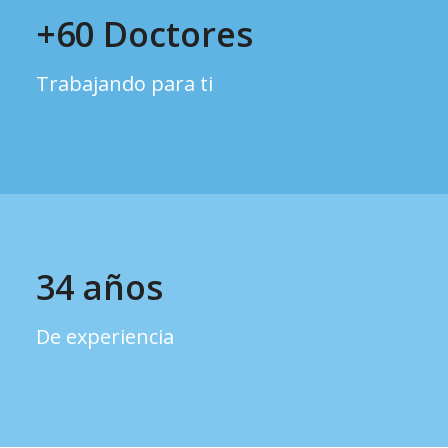
+
60
Doctores
Trabajando para ti
34
años
De experiencia