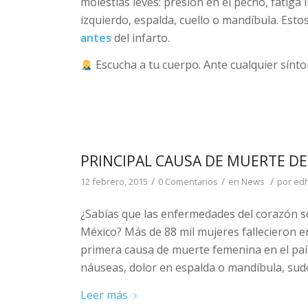
molestias leves: presión en el pecho, fatiga 
izquierdo, espalda, cuello o mandíbula. Es
antes
del infarto.
Escucha a tu cuerpo. Ante cualquier sínto
PRINCIPAL CAUSA DE MUERTE DE
/
/
/
12 febrero, 2015
0 Comentarios
en
News
por
ed
¿Sabías que las enfermedades del corazón s
México? Más de 88 mil mujeres fallecieron e
primera causa de muerte femenina en el país
náuseas, dolor en espalda o mandíbula, sudor 
Leer más