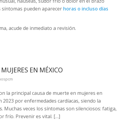
inusual, náuseas, sudor frío o dolor en el brazo
tos síntomas pueden aparecer
horas o incluso días
ma, acude de inmediato a revisión.
 MUJERES EN MÉXICO
hospcm
on la principal causa de muerte en mujeres en
n 2023 por enfermedades cardíacas, siendo la
. Muchas veces los síntomas son silenciosos: fatiga,
frío. Prevenir es vital. […]